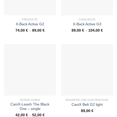
PRODUKTE
CANICROSS
X-Back Active G2
X-Back Active G3
74,00
€
–
89,00
€
89,00
€
–
104,00
€
HUNDELEINEN
WANDERN UND DOGTREKKING
CaniX-Leash The Black
CaniX Belt G2 light
One – single
89,00
€
42,00
€
–
52,00
€