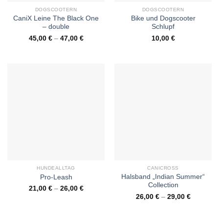
DOGSCOOTERN
DOGSCOOTERN
CaniX Leine The Black One
Bike und Dogscooter
– double
Schlupf
45,00
€
–
47,00
€
10,00
€
HUNDEALLTAG
CANICROSS
Halsband „Indian Summer“
Pro-Leash
Collection
21,00
€
–
26,00
€
26,00
€
–
29,00
€