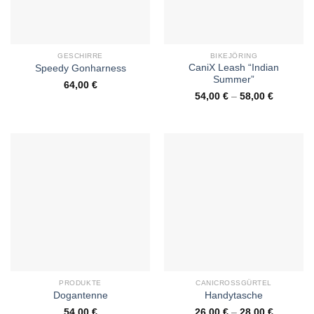
GESCHIRRE
BIKEJÖRING
CaniX Leash “Indian
Speedy Gonharness
Summer”
64,00
€
54,00
€
–
58,00
€
PRODUKTE
CANICROSSGÜRTEL
Dogantenne
Handytasche
54,00
€
26,00
€
–
28,00
€