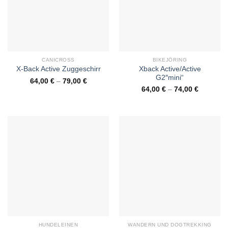
CANICROSS
BIKEJÖRING
Xback Active/Active
X-Back Active Zuggeschirr
G2″mini“
64,00
€
–
79,00
€
64,00
€
–
74,00
€
HUNDELEINEN
WANDERN UND DOGTREKKING