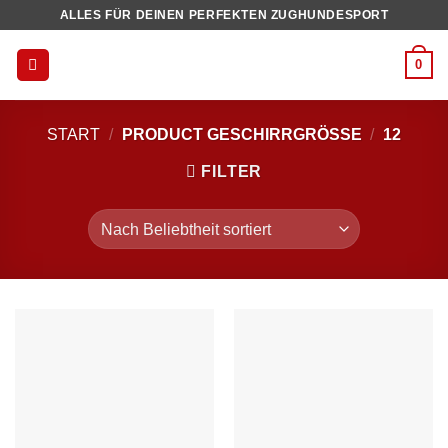
Zum
ALLES FÜR DEINEN PERFEKTEN ZUGHUNDESPORT
Inhalt
springen
0
START
/
PRODUCT GESCHIRRGRÖSSE
/
12
FILTER