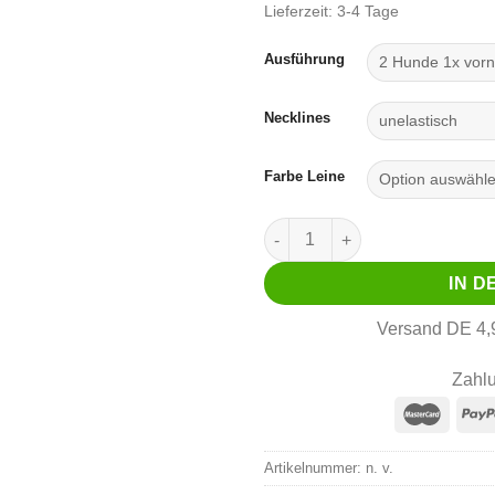
Lieferzeit:
3-4 Tage
Ausführung
Necklines
Farbe Leine
TripleX Leash Menge
IN 
Versand DE 4,9
Zahlu
Artikelnummer:
n. v.