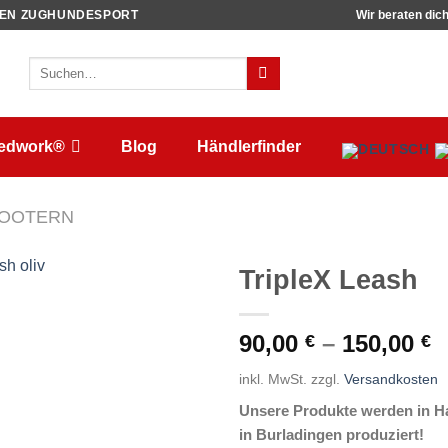
TEN ZUGHUNDESPORT
Wir beraten dic
Suchen
nach:
ledwork®
Blog
Händlerfinder
OOTERN
TripleX Leash
90,00
–
150,00
€
€
inkl. MwSt.
zzgl.
Versandkosten
Unsere Produkte werden in Ha
in Burladingen produziert!