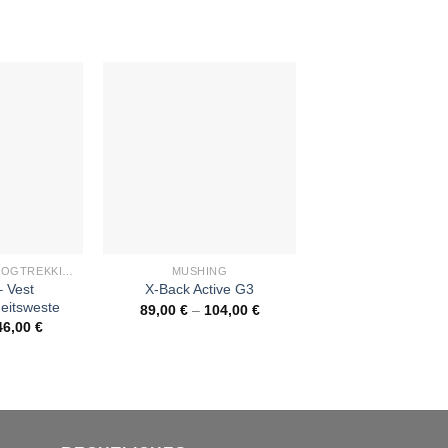
+
+
WANDERN UND DOGTREKKING
MUSHING
HUNDELEINE
– Vest
CaniX-Leash The
X-Back Active G3
eitsweste
One – singl
89,00
€
–
104,00
€
46,00
€
42,00
€
–
52,