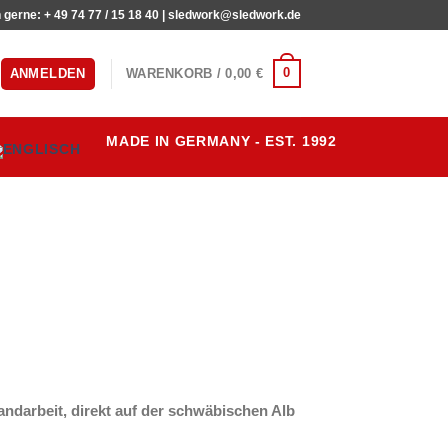
h gerne: + 49 74 77 / 15 18 40 | sledwork@sledwork.de
0
ANMELDEN
WARENKORB /
0,00
€
MADE IN GERMANY - EST. 1992
ndarbeit, direkt auf der schwäbischen Alb