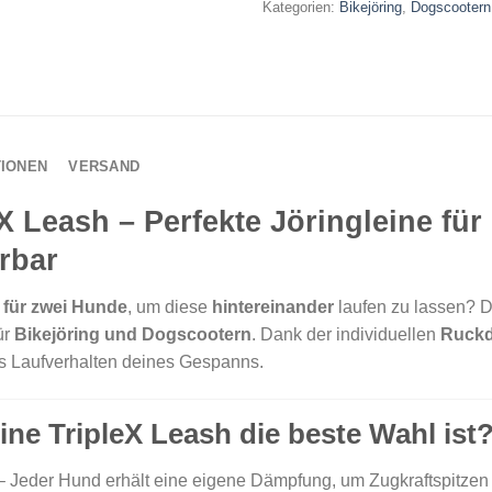
Kategorien:
Bikejöring
,
Dogscootern
TIONEN
VERSAND
 Leash – Perfekte Jöringleine fü
erbar
 für zwei Hunde
, um diese
hintereinander
laufen zu lassen? D
ür
Bikejöring und Dogscootern
. Dank der individuellen
Ruckd
as Laufverhalten deines Gespanns.
e TripleX Leash die beste Wahl ist
 Jeder Hund erhält eine eigene Dämpfung, um Zugkraftspitzen