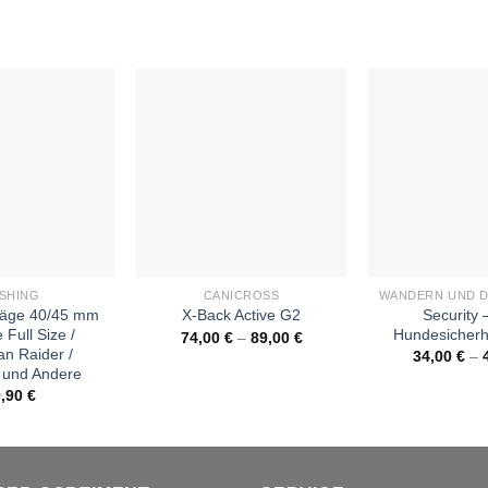
+
+
SHING
CANICROSS
eläge 40/45 mm
Security 
X-Back Active G2
 Full Size /
Hundesicherh
74,00
€
–
89,00
€
n Raider /
34,00
€
–
und Andere
9,90
€