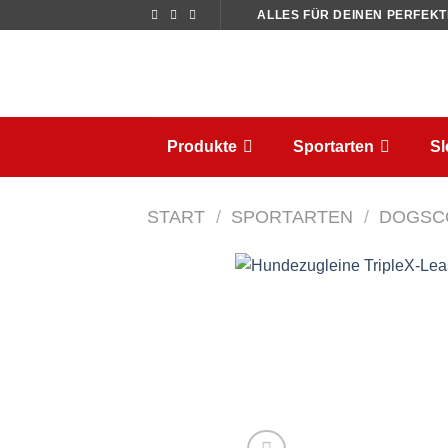
Zum
ALLES FÜR DEINEN PERFEK
Inhalt
springen
Produkte
Sportarten
S
START
/
SPORTARTEN
/
DOGSC